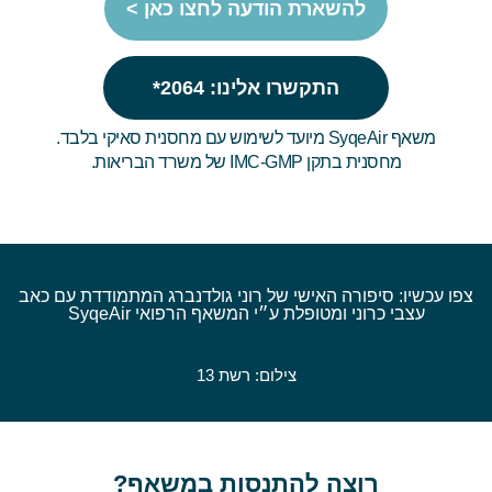
להשארת הודעה לחצו כאן >
התקשרו אלינו: 2064*
משאף SyqeAir מיועד לשימוש עם מחסנית סאיקי בלבד.
מחסנית בתקן IMC-GMP של משרד הבריאות.
צפו עכשיו: סיפורה האישי של רוני גולדנברג המתמודדת עם כאב
עצבי כרוני ומטופלת ע״י המשאף הרפואי SyqeAir
צילום: רשת 13
רוצה להתנסות במשאף?