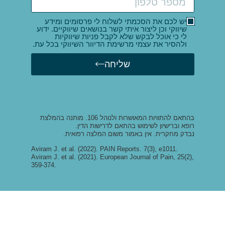
יש לכם את הסכמתי לשלוח לי פרסומים ומידע
שיווקי וכן ליצור איתי קשר בנושאים שיווקיים. ידוע
לי כי אוכל לבקש שלא לקבל פניות שיווקיות
ולהסיר את עצמי מרשימת הדיוור השיווקי בכל עת.
שליחה
ניתן לעיין במדיניות הפרטיות כאן
בהתאם להתוויות המאושרות ולנוהל 106. מותנה בהמלצת
רופא וברישיון לשימוש בהתאם לדרישות הדין.
נבדק מחקרית. אין באמור משום המלצה רפואית.
Aviram J. et al. (2022). PAIN Reports. 7(3), e1011.
Aviram J. et al. (2021). European Journal of Pain, 25(2),
359-374.
© 2022 – כל הזכויות שמורות ל-
Syqe
| פיתוח אתרים
BRN.co.il