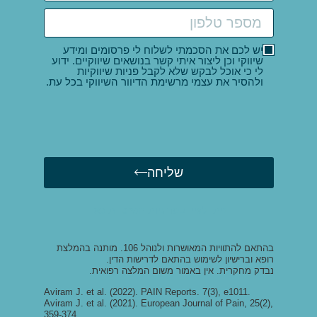
יש לכם את הסכמתי לשלוח לי פרסומים ומידע
שיווקי וכן ליצור איתי קשר בנושאים שיווקיים. ידוע
לי כי אוכל לבקש שלא לקבל פניות שיווקיות
ולהסיר את עצמי מרשימת הדיוור השיווקי בכל עת.
שליחה
ניתן לעיין במדיניות הפרטיות כאן
בהתאם להתוויות המאושרות ולנוהל 106. מותנה בהמלצת
רופא וברישיון לשימוש בהתאם לדרישות הדין.
נבדק מחקרית. אין באמור משום המלצה רפואית.
Aviram J. et al. (2022). PAIN Reports. 7(3), e1011.
Aviram J. et al. (2021). European Journal of Pain, 25(2),
359-374.