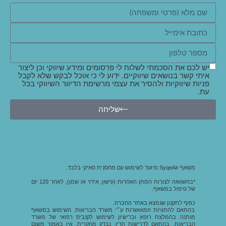
יש לכם את הסכמתי לשלוח לי פרסומים ומידע שיווקי וכן ליצור
איתי קשר בנושאים שיווקיים. ידוע לי כי אוכל לבקש שלא לקבל
פניות שיווקיות ולהסיר את עצמי מרשימת הדיוור השיווקי בכל
עת.
שליחה
ניתן לעיין במדיניות הפרטיות כאן
משאף SyqeAir מיועד לשימוש עם מחסנית סאיקי בלבד.
*בהשוואה לצורות המתן האחרות (עישון, אידוי או שמן), לאחר 120 יום
של טיפול במשאף.
כפוף לתקנון שנמצא
באתר החברה
.
בהתאם להתוויות המאושרות ע״י משרד הבריאות. השימוש במשאף
מותנה בהמלצת רופא וברישיון לשימוש לקנביס רפואי של משרד
הבריאות, בהתאם לדרישות הדין. נבדק מחקרית. אין באמור משום